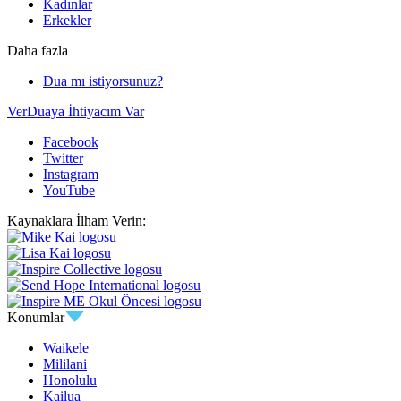
Kadınlar
Erkekler
Daha fazla
Dua mı istiyorsunuz?
Ver
Duaya İhtiyacım Var
Facebook
Twitter
Instagram
YouTube
Kaynaklara İlham Verin:
Konumlar
Waikele
Mililani
Honolulu
Kailua