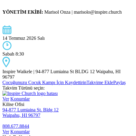
YÖNETİM EKİBİ:
Marisol Onza | marisolo@inspire.church
14 Temmuz 2026 Salı
Sabah 8:30
Inspire Waikele | 94-877 Lumiaina St BLDG 12 Waipahu, HI
96797
Çocuğunuzu Çocuk Kampı İçin Kaydettirin
Takvime Ekle
Paylaş
Takvim Türünü seçin:
Ver
Konumlar
Kilise Ofisi
94-877 Lumiaina St. Bldg 12
Waipahu, HI 96797
808.677.8844
Ver
Konumlar