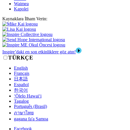
Waimea
Kapolei
Kaynaklara İlham Verin:
Inspire’daki en son etkinliklere göz atın!
TÜRKÇE
English
Français
日本語
Español
한국어
‘Ōlelo Hawai‘i
Tagalog
Português (Brasil)
ภาษาไทย
gagana fa'a Samoa
Facebook