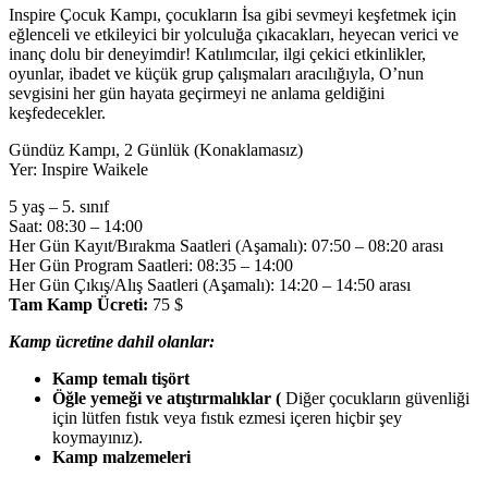
Inspire Çocuk Kampı, çocukların İsa gibi sevmeyi keşfetmek için
eğlenceli ve etkileyici bir yolculuğa çıkacakları, heyecan verici ve
inanç dolu bir deneyimdir! Katılımcılar, ilgi çekici etkinlikler,
oyunlar, ibadet ve küçük grup çalışmaları aracılığıyla, O’nun
sevgisini her gün hayata geçirmeyi ne anlama geldiğini
keşfedecekler.
Gündüz Kampı, 2 Günlük (Konaklamasız)
Yer: Inspire Waikele
5 yaş – 5. sınıf
Saat: 08:30 – 14:00
Her Gün Kayıt/Bırakma Saatleri (Aşamalı): 07:50 – 08:20 arası
Her Gün Program Saatleri: 08:35 – 14:00
Her Gün Çıkış/Alış Saatleri (Aşamalı): 14:20 – 14:50 arası
Tam Kamp Ücreti:
75 $
Kamp ücretine dahil olanlar:
Kamp temalı tişört
Öğle yemeği ve atıştırmalıklar (
Diğer çocukların güvenliği
için lütfen fıstık veya fıstık ezmesi içeren hiçbir şey
koymayınız).
Kamp malzemeleri