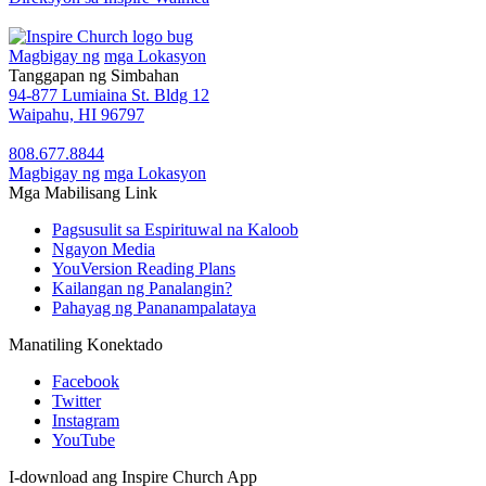
Magbigay ng
mga Lokasyon
Tanggapan ng Simbahan
94-877 Lumiaina St. Bldg 12
Waipahu, HI 96797
808.677.8844
Magbigay ng
mga Lokasyon
Mga Mabilisang Link
Pagsusulit sa Espirituwal na Kaloob
Ngayon Media
YouVersion Reading Plans
Kailangan ng Panalangin?
Pahayag ng Pananampalataya
Manatiling Konektado
Facebook
Twitter
Instagram
YouTube
I-download ang Inspire Church App