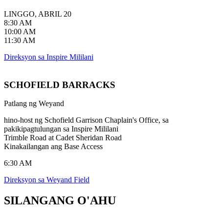
LINGGO, ABRIL 20
8:30 AM
10:00 AM
11:30 AM
Direksyon sa Inspire Mililani
SCHOFIELD BARRACKS
Patlang ng Weyand
hino-host ng Schofield Garrison Chaplain's Office, sa
pakikipagtulungan sa Inspire Mililani
Trimble Road at Cadet Sheridan Road
Kinakailangan ang Base Access
6:30 AM
Direksyon sa Weyand Field
SILANGANG
O'AHU