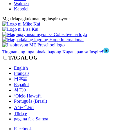
Waimea
Kapolei
Mga Mapagkukunan ng inspirasyon:
Tingnan ang mga pinakabagong Kaganapan sa Inspire!
TAGALOG
English
Français
日本語
Español
한국어
‘Ōlelo Hawai‘i
Português (Brasil)
ภาษาไทย
Türkçe
gagana fa'a Samoa
Facebook