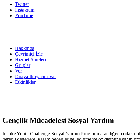
Twitter
Instagram
YouTube
Hakkında
Çevrimiçi İzle
Hizmet Süreleri
Gruplar
Ver
Duaya İhtiyacım Var
Etkinlikler
Gençlik Mücadelesi Sosyal Yardım
Inspire Youth Challenge Sosyal Yardım Programı aracılığıyla odak nok
gerekli değerlere, yaşam becerilerine, eğitime ve öz disipline sahip 