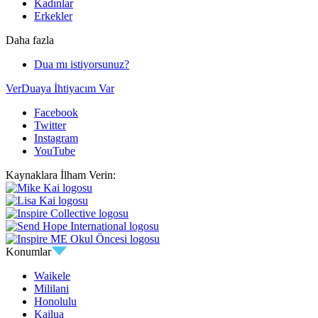
Kadınlar
Erkekler
Daha fazla
Dua mı istiyorsunuz?
Ver
Duaya İhtiyacım Var
Facebook
Twitter
Instagram
YouTube
Kaynaklara İlham Verin:
Konumlar
Waikele
Mililani
Honolulu
Kailua