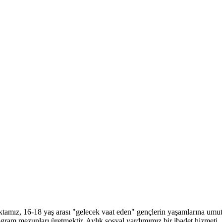
tamız, 16-18 yaş arası "gelecek vaat eden" gençlerin yaşamlarına umut 
program mezunları üretmektir. Aylık sosyal yardımımız bir ibadet hizmet