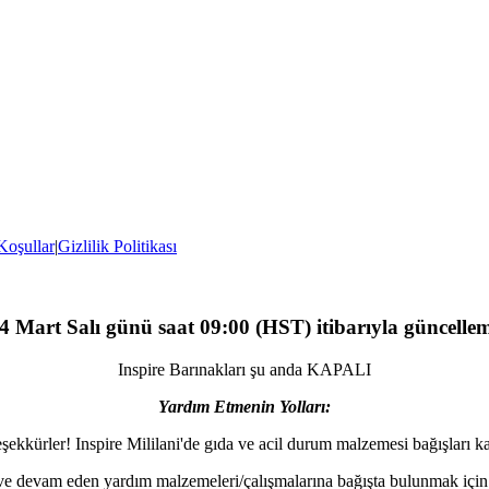
 Koşullar
|
Gizlilik Politikası
4 Mart Salı günü saat 09:00 (HST) itibarıyla güncelle
Inspire Barınakları şu anda KAPALI
Yardım Etmenin Yolları:
eşekkürler! Inspire Mililani'de gıda ve acil durum malzemesi bağışları k
 ve devam eden yardım malzemeleri/çalışmalarına bağışta bulunmak içi