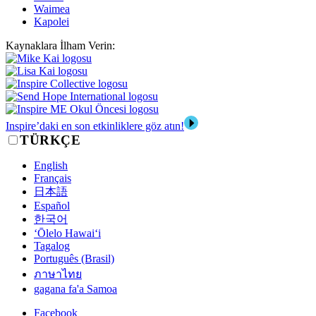
Waimea
Kapolei
Kaynaklara İlham Verin:
Inspire’daki en son etkinliklere göz atın!
TÜRKÇE
English
Français
日本語
Español
한국어
‘Ōlelo Hawai‘i
Tagalog
Português (Brasil)
ภาษาไทย
gagana fa'a Samoa
Facebook