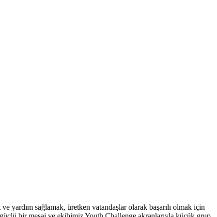
ve yardım sağlamak, üretken vatandaşlar olarak başarılı olmak için
i, güçlü bir mesaj ve ekibimiz Youth Challenge akranlarıyla küçük grup