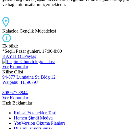
ve bağlantı fırsatlarını içermektedir.
Kalaeloa Gençlik Mücadelesi
Ek bilgi:
*Seçili Pazar günleri, 17:00-8:00
KAYIT OL
Paylaş
Ver
Konumlar
Kilise Ofisi
94-877 Lumiaina St. Bldg 12
Waipahu, HI 96797
808.677.8844
Ver
Konumlar
Hızlı Bağlantılar
Ruhsal Yetenekler Testi
Hemen Şimdi Medya
YouVersion Okuma Planları
Dua mı istiyorsunuz?