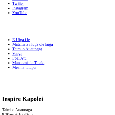
Twitter
Instagram
YouTube
E Uiga i le
Matamata i luga ole laiga
Taimi o Auaunaga
Vaega
Foai Atu
Manaomia le Tatalo
Mea na tutupu
Inspire
Kapolei
Taimi o Auaunaga
8:30am + 10:30am