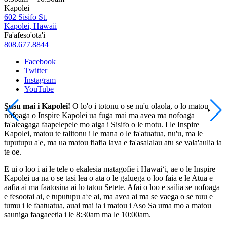
Kapolei
602 Sisifo St.
Kapolei, Hawaii
Fa'afeso'ota'i
808.677.8844
Facebook
Twitter
Instagram
YouTube
Susu mai i Kapolei!
O lo'o i totonu o se nu'u olaola, o lo matou
nofoaga o Inspire Kapolei ua fuga mai ma avea ma nofoaga
fa'aleagaga faapelepele mo aiga i Sisifo o le motu. I le Inspire
Kapolei, matou te talitonu i le mana o le fa'atuatua, nu'u, ma le
tuputupu a'e, ma ua matou fiafia lava e fa'asalalau atu se vala'aulia ia
te oe.
E ui o loo i ai le tele o ekalesia matagofie i Hawaiʻi, ae o le Inspire
Kapolei ua na o se tasi lea o ata o le galuega o loo faia e le Atua e
aafia ai ma faatosina ai lo tatou Setete. Afai o loo e sailia se nofoaga
e fesootai ai, e tuputupu aʻe ai, ma avea ai ma se vaega o se nuu e
tumu i le faatuatua, auai mai ia i matou i Aso Sa uma mo a matou
sauniga faagaeetia i le 8:30am ma le 10:00am.