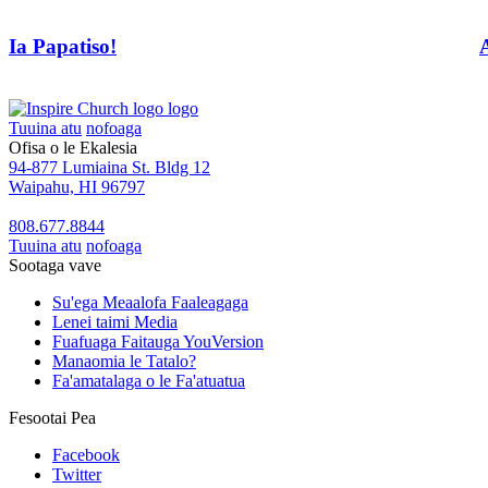
Ia Papatiso!
A
Tuuina atu
nofoaga
Ofisa o le Ekalesia
94-877 Lumiaina St. Bldg 12
Waipahu, HI 96797
808.677.8844
Tuuina atu
nofoaga
Sootaga vave
Su'ega Meaalofa Faaleagaga
Lenei taimi Media
Fuafuaga Faitauga YouVersion
Manaomia le Tatalo?
Fa'amatalaga o le Fa'atuatua
Fesootai Pea
Facebook
Twitter