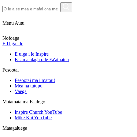
Menu Autu
Nofoaga
E Uiga i le
E uiga i le Inspire
Fa'amatalaga o le Fa'atuatua
Fesootai
Fesootai ma i matou!
Mea na tutupu
Vaega
Matamata ma Faalogo
Inspire Church YouTube
Mike Kai YouTube
Matagaluega