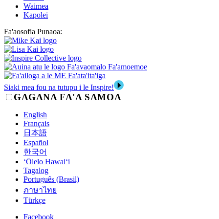
Waimea
Kapolei
Fa'aosofia Punaoa:
Siaki mea fou na tutupu i le Inspire!
GAGANA FA'A SAMOA
English
Français
日本語
Español
한국어
‘Ōlelo Hawai‘i
Tagalog
Português (Brasil)
ภาษาไทย
Türkçe
Facebook