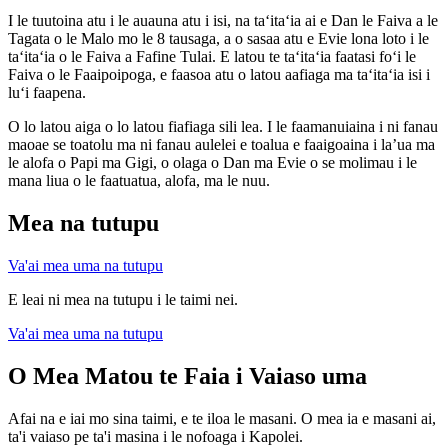
I le tuutoina atu i le auauna atu i isi, na taʻitaʻia ai e Dan le Faiva a le
Tagata o le Malo mo le 8 tausaga, a o sasaa atu e Evie lona loto i le
taʻitaʻia o le Faiva a Fafine Tulai. E latou te taʻitaʻia faatasi foʻi le
Faiva o le Faaipoipoga, e faasoa atu o latou aafiaga ma taʻitaʻia isi i
luʻi faapena.
O lo latou aiga o lo latou fiafiaga sili lea. I le faamanuiaina i ni fanau
maoae se toatolu ma ni fanau aulelei e toalua e faaigoaina i la’ua ma
le alofa o Papi ma Gigi, o olaga o Dan ma Evie o se molimau i le
mana liua o le faatuatua, alofa, ma le nuu.
Mea na tutupu
Va'ai mea uma na tutupu
E leai ni mea na tutupu i le taimi nei.
Va'ai mea uma na tutupu
O Mea Matou te Faia
i Vaiaso uma
Afai na e iai mo sina taimi, e te iloa le masani. O mea ia e masani ai,
ta'i vaiaso pe ta'i masina i le nofoaga i Kapolei.