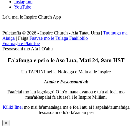
Instagram
YouTube
La'u mai le Inspire Church App
Puletaofia © 2026 - Inspire Church - Aia Tatau Uma
|
Tuutuuga ma
Aiaiga
|
Faiga
Faavae mo le Tulaga Faalilolilo
Fuafuaga e PlainJoe
Fesoasoani mo Afa i O'ahu
Fa'afouga e pei o le Aso Lua, Mati 24, 9am HST
Ua TAPUNI nei ia Nofoaga e Malu ai le Inspire
Auala e Fesoasoani ai:
Faafetai mo lau lagolago! O lo'o maua avanoa e tu'u ai foa'i mo
mea'ai/sapalai fa'afuase'i i le Inspire Mililani
Kiliki Iinei
mo nisi fa'amatalaga ma e foa'i atu ai i sapalai/taumafaiga
fesoasoani o lo'o fa'aauau pea
×