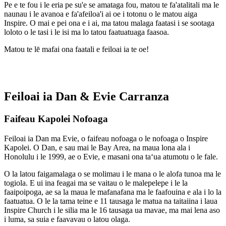
Pe e te fou i le eria pe su'e se amataga fou, matou te fa'atalitali ma le
naunau i le avanoa e fa'afeiloa'i ai oe i totonu o le matou aiga
Inspire. O mai e pei ona e i ai, ma tatou malaga faatasi i se sootaga
loloto o le tasi i le isi ma lo tatou faatuatuaga faasoa.
Matou te lē mafai ona faatali e feiloai ia te oe!
Feiloai ia
Dan & Evie Carranza
Faifeau
Kapolei Nofoaga
Feiloai ia Dan ma Evie, o faifeau nofoaga o le nofoaga o Inspire
Kapolei. O Dan, e sau mai le Bay Area, na maua lona ala i
Honolulu i le 1999, ae o Evie, e masani ona taʻua atumotu o le fale.
O la latou faigamalaga o se molimau i le mana o le alofa tunoa ma le
togiola. E ui ina feagai ma se vaitau o le malepelepe i le la
faaipoipoga, ae sa la maua le mafanafana ma le faafouina e ala i lo la
faatuatua. O le la tama teine e 11 tausaga le matua na taitaiina i laua
Inspire Church i le silia ma le 16 tausaga ua mavae, ma mai lena aso
i luma, sa suia e faavavau o latou olaga.