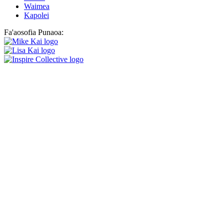
Waimea
Kapolei
Fa'aosofia Punaoa:
Siaki mea fou na tutupu i le Inspire!
GAGANA FA'A SAMOA
English
Français
日本語
Español
한국어
‘Ōlelo Hawai‘i
Tagalog
Português (Brasil)
ภาษาไทย
Türkçe
Facebook