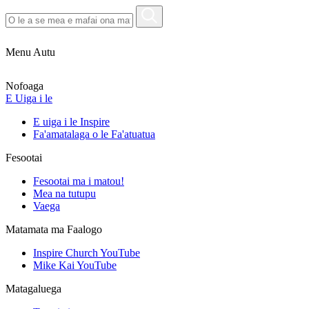
Menu Autu
Nofoaga
E Uiga i le
E uiga i le Inspire
Fa'amatalaga o le Fa'atuatua
Fesootai
Fesootai ma i matou!
Mea na tutupu
Vaega
Matamata ma Faalogo
Inspire Church YouTube
Mike Kai YouTube
Matagaluega