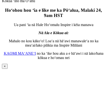
Kōkua ʻino ma Oʻahu
Hoʻohou hou ʻia e like me ka Pōʻalua, Malaki 24,
9am HST
Ua pani ʻia nā Hale Hoʻomalu Inspire i kēia manawa
Nā Ala e Kōkua ai:
Mahalo no kou kākoʻo! Loaʻa nā hāʻawi manawaleʻa no ka
meaʻai/lako pilikia ma Inspire Mililani
KAOMI MAʻANEʻI
no ka ʻike hou aku a e hāʻawi i nā lako/hana
kōkua e hoʻomau nei
×