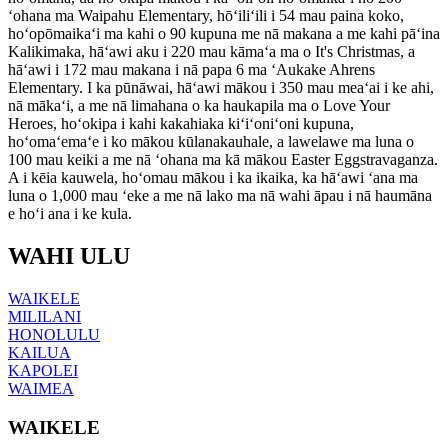
ʻohana ma Waipahu Elementary, hōʻiliʻili i 54 mau paina koko,
hoʻopōmaikaʻi ma kahi o 90 kupuna me nā makana a me kahi pāʻina
Kalikimaka, hāʻawi aku i 220 mau kāmaʻa ma o It's Christmas, a
hāʻawi i 172 mau makana i nā papa 6 ma ʻAukake Ahrens
Elementary. I ka pūnāwai, hāʻawi mākou i 350 mau meaʻai i ke ahi,
nā mākaʻi, a me nā limahana o ka haukapila ma o Love Your
Heroes, hoʻokipa i kahi kakahiaka kiʻiʻoniʻoni kupuna,
hoʻomaʻemaʻe i ko mākou kūlanakauhale, a lawelawe ma luna o
100 mau keiki a me nā ʻohana ma kā mākou Easter Eggstravaganza.
A i kēia kauwela, hoʻomau mākou i ka ikaika, ka hāʻawi ʻana ma
luna o 1,000 mau ʻeke a me nā lako ma nā wahi āpau i nā haumāna
e hoʻi ana i ke kula.
WAHI
ULU
WAIKELE
MILILANI
HONOLULU
KAILUA
KAPOLEI
WAIMEA
WAIKELE