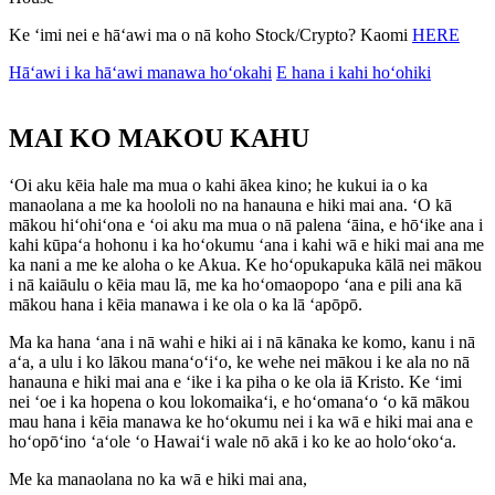
Ke ʻimi nei e hāʻawi ma o nā koho Stock/Crypto? Kaomi
HERE
Hāʻawi i ka hāʻawi manawa hoʻokahi
E hana i kahi hoʻohiki
MAI KO MAKOU
KAHU
ʻOi aku kēia hale ma mua o kahi ākea kino; he kukui ia o ka
manaolana a me ka hoololi no na hanauna e hiki mai ana. ʻO kā
mākou hiʻohiʻona e ʻoi aku ma mua o nā palena ʻāina, e hōʻike ana i
kahi kūpaʻa hohonu i ka hoʻokumu ʻana i kahi wā e hiki mai ana me
ka nani a me ke aloha o ke Akua. Ke hoʻopukapuka kālā nei mākou
i nā kaiāulu o kēia mau lā, me ka hoʻomaopopo ʻana e pili ana kā
mākou hana i kēia manawa i ke ola o ka lā ʻapōpō.
Ma ka hana ʻana i nā wahi e hiki ai i nā kānaka ke komo, kanu i nā
aʻa, a ulu i ko lākou manaʻoʻiʻo, ke wehe nei mākou i ke ala no nā
hanauna e hiki mai ana e ʻike i ka piha o ke ola iā Kristo. Ke ʻimi
nei ʻoe i ka hopena o kou lokomaikaʻi, e hoʻomanaʻo ʻo kā mākou
mau hana i kēia manawa ke hoʻokumu nei i ka wā e hiki mai ana e
hoʻopōʻino ʻaʻole ʻo Hawaiʻi wale nō akā i ko ke ao holoʻokoʻa.
Me ka manaolana no ka wā e hiki mai ana,