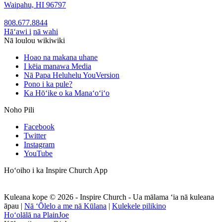
Waipahu, HI 96797
808.677.8844
Hāʻawi i
nā wahi
Nā loulou wikiwiki
Hoao na makana uhane
I kēia manawa Media
Nā Papa Heluhelu YouVersion
Pono i ka pule?
Ka Hōʻike o ka Manaʻoʻiʻo
Noho Pili
Facebook
Twitter
Instagram
YouTube
Hoʻoiho i ka Inspire Church App
Kuleana kope © 2026 - Inspire Church - Ua mālama ʻia nā kuleana
āpau
|
Nā ʻŌlelo a me nā Kūlana
|
Kulekele pilikino
Hoʻolālā na PlainJoe