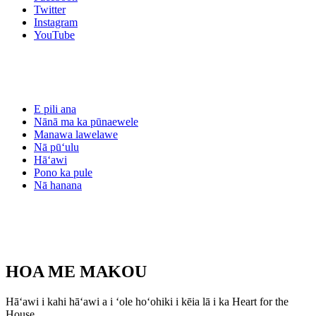
Twitter
Instagram
YouTube
E pili ana
Nānā ma ka pūnaewele
Manawa lawelawe
Nā pūʻulu
Hāʻawi
Pono ka pule
Nā hanana
HOA ME
MAKOU
Hāʻawi i kahi hāʻawi a i ʻole hoʻohiki i kēia lā i ka Heart for the
House