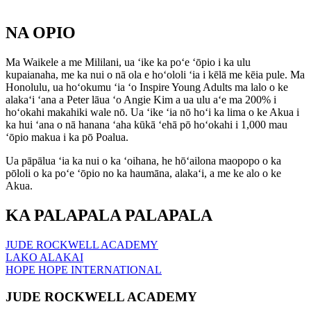
NA OPIO
Ma Waikele a me Mililani, ua ʻike ka poʻe ʻōpio i ka ulu
kupaianaha, me ka nui o nā ola e hoʻololi ʻia i kēlā me kēia pule. Ma
Honolulu, ua hoʻokumu ʻia ʻo Inspire Young Adults ma lalo o ke
alakaʻi ʻana a Peter lāua ʻo Angie Kim a ua ulu aʻe ma 200% i
hoʻokahi makahiki wale nō. Ua ʻike ʻia nō hoʻi ka lima o ke Akua i
ka hui ʻana o nā hanana ʻaha kūkā ʻehā pō hoʻokahi i 1,000 mau
ʻōpio makua i ka pō Poalua.
Ua pāpālua ʻia ka nui o ka ʻoihana, he hōʻailona maopopo o ka
pōloli o ka poʻe ʻōpio no ka haumāna, alakaʻi, a me ke alo o ke
Akua.
KA
PALAPALA
PALAPALA
JUDE ROCKWELL ACADEMY
LAKO ALAKAI
HOPE HOPE INTERNATIONAL
JUDE ROCKWELL ACADEMY