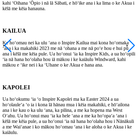
kahi ʻOihana ʻŌpio i nā lā Sābati, e hōʻike ana i ka lima o ke Akua i
kēlā me kēia hanauna.
KAILUA
Ke hoʻomau nei ka ulu ʻana o Inspire Kailua mai kona hoʻomaka
ʻana i ka makahiki 2023 me nā ʻohana a me nā poʻe hou e hui pū
ana i kēlā me kēia pule. Ua hoʻonui ʻia ka Inspire Kids, a ua hoʻopili
ʻia nā hana hoʻolaha hou iā mākou i ke kaiāulu Windward, kahi
mākou e ʻike nei i ka ʻUhane o ke Akua e hana ana.
KAPOLEI
Ua hoʻokumu ʻia ʻo Inspire Kapolei ma ka Easter 2024 a ua
hoʻolauleʻa ʻo ia i kona lā hānau mua i kēia makahiki, e hōʻailona
ana i ke kau o ka ulu ʻana, ka pilina, a me ka hopena ma West
Oʻahu. Ua hoʻonui mau ʻia ka hele ʻana a me ka hoʻopaʻa ʻana i
kēlā me kēia pule, a ua hoʻonui ʻia nā hana hoʻolaha hou i Nānākuli
a me Waiʻanae i ko mākou hoʻomau ʻana i ke aloha o ke Akua i ke
kaiāulu.