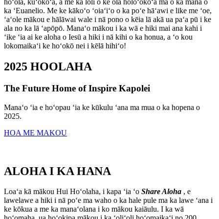
hoʻōla, kūʻokoʻa, a me ka loli o ke ola holoʻokoʻa ma o ka mana o
ka ʻEuanelio. Me ke kākoʻo ʻoiaʻiʻo o ka poʻe hāʻawi e like me ʻoe,
ʻaʻole mākou e hālāwai wale i nā pono o kēia lā akā ua paʻa pū i ke
ala no ka lā ʻapōpō. Manaʻo mākou i ka wā e hiki mai ana kahi i
ʻike ʻia ai ke aloha o Iesū a hiki i nā kihi o ka honua, a ʻo kou
lokomaikaʻi ke hoʻokō nei i kēlā hihiʻo!
2025
HOOLAHA
The Future Home of Inspire Kapolei
Manaʻo ʻia e hoʻopau ʻia ke kūkulu ʻana ma mua o ka hopena o
2025.
HOA ME MAKOU
ALOHA
I KA HANA
Loaʻa kā mākou Hui Hoʻolaha, i kapa ʻia ʻo
Share Aloha
, e
lawelawe a hiki i nā poʻe ma waho o ka hale pule ma ka lawe ʻana i
ke kōkua a me ka manaʻolana i ko mākou kaiāulu. I ka wā
hoʻomaha, ua hoʻokipa mākou i ka ʻoliʻoli hoʻomaikaʻi no 200