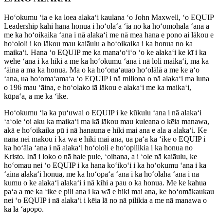
Hoʻokumu ʻia e ka loea alakaʻi kaulana ʻo John Maxwell, ʻo EQUIP
Leadership kahi hana honua i hoʻolaʻa ʻia no ka hoʻomohala ʻana a
me ka hoʻoikaika ʻana i nā alakaʻi me nā mea hana e pono ai lākou e
hoʻololi i ko lākou mau kaiāulu a hoʻoikaika i ka honua no ka
maikaʻi. Hana ʻo EQUIP me ka manaʻoʻiʻo ʻo ke alakaʻi ke kī i ka
wehe ʻana i ka hiki a me ka hoʻokumu ʻana i nā loli maikaʻi, ma ka
ʻāina a ma ka honua. Ma o ka hoʻonaʻauao hoʻolālā a me ke aʻo
ʻana, ua hoʻomaʻamaʻa ʻo EQUIP i nā miliona o nā alakaʻi ma luna
o 196 mau ʻāina, e hoʻolako iā lākou e alakaʻi me ka maikaʻi,
kūpaʻa, a me ka ʻike.
Hoʻokumu ʻia ka puʻuwai o EQUIP i ke kūkulu ʻana i nā alakaʻi
ʻaʻole ʻoi aku ka maikaʻi ma kā lākou mau kuleana o kēia manawa,
akā e hoʻoikaika pū i nā hanauna e hiki mai ana e ala a alakaʻi. Ke
nānā nei mākou i ka wā e hiki mai ana, ua paʻa ka ʻike o EQUIP i
ka hoʻāla ʻana i nā alakaʻi hoʻololi e hoʻopilikia i ka honua no
Kristo. Inā i loko o nā hale pule, ʻoihana, a i ʻole nā kaiāulu, ke
hoʻomau nei ʻo EQUIP i ka hana koʻikoʻi i ka hoʻokumu ʻana i ka
ʻāina alakaʻi honua, me ka hoʻopaʻa ʻana i ka hoʻolaha ʻana i nā
kumu o ke alakaʻi alakaʻi i nā kihi a pau o ka honua. Me ke kahua
paʻa a me ka ʻike e pili ana i ka wā e hiki mai ana, ke hoʻomākaukau
nei ʻo EQUIP i nā alakaʻi i kēia lā no nā pilikia a me nā manawa o
ka lā ʻapōpō.