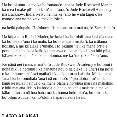
Ua hoʻokumu ʻia ma ka hoʻomanaʻo ʻana iā Jude Rockwell Marler,
ka mea i make pōʻino i ka hānau ʻana, ʻo Jude Rockwell Academy
ma Lucknow, India, ke kū nei ma ke ʻano he wahi kapu o ka
manaʻolana no nā keiki makua ʻole a
nā keiki palupalu. Hoʻokumu ʻia e kona mau mākua, ʻo Zack lāua ʻo
Ua kūpaʻa ʻo Rachel Marler, ke kula i ka hoʻololi ʻana i nā ola ma o
ka hoʻolako ʻana i ka malu, ka hoʻonaʻauao maikaʻi, ka mālama
holistic, a me ke alakaʻi ʻuhane. Hoʻokumu ʻia i ka manaʻoʻiʻo e
pono i kēlā me kēia keiki ka manawa e ʻike ai i ko lākou hiki piha,
hāʻawi ke kula i nā keiki e holomua, me ka ʻole o ko lākou ʻano.
Ke nānā nei i mua, manaʻo ʻo Jude Rockwell Academy e hoʻonui i
kona hiki, e hoʻoulu i ka hanauna hou o nā alakaʻi e uhaʻi i ka pōʻai
o ka ʻilihune a hāʻawi maikaʻi i ko lākou mau kaiāulu. Me ka nānā
ʻana i ka hoʻomohala ʻana i nā noʻonoʻo ʻōpio aloha a mākaukau,
kanu ke kula i nā hua o ka manaʻolana e hoʻohua mai i nā makahiki
e hiki mai ana. Ma o ka hoʻolaʻa ʻana o nā kahu mālama a me ke
kākoʻo ʻana o nā hoa hana ma ka honua holoʻokoʻa, hoʻomau ka
hoʻoilina o Jude i ka hoʻololi a hāpai i nā ola he nui.
LAKO ALAKAI