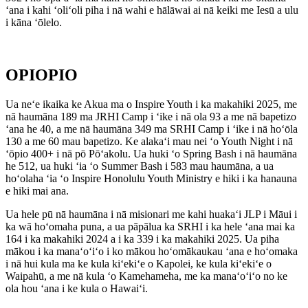
ʻana i kahi ʻoliʻoli piha i nā wahi e hālāwai ai nā keiki me Iesū a ulu
i kāna ʻōlelo.
OPIOPIO
Ua neʻe ikaika ke Akua ma o Inspire Youth i ka makahiki 2025, me
nā haumāna 189 ma JRHI Camp i ʻike i nā ola 93 a me nā bapetizo
ʻana he 40, a me nā haumāna 349 ma SRHI Camp i ʻike i nā hoʻōla
130 a me 60 mau bapetizo. Ke alakaʻi mau nei ʻo Youth Night i nā
ʻōpio 400+ i nā pō Pōʻakolu. Ua huki ʻo Spring Bash i nā haumāna
he 512, ua huki ʻia ʻo Summer Bash i 583 mau haumāna, a ua
hoʻolaha ʻia ʻo Inspire Honolulu Youth Ministry e hiki i ka hanauna
e hiki mai ana.
Ua hele pū nā haumāna i nā misionari me kahi huakaʻi JLP i Māui i
ka wā hoʻomaha puna, a ua pāpālua ka SRHI i ka hele ʻana mai ka
164 i ka makahiki 2024 a i ka 339 i ka makahiki 2025. Ua piha
mākou i ka manaʻoʻiʻo i ko mākou hoʻomākaukau ʻana e hoʻomaka
i nā hui kula ma ke kula kiʻekiʻe o Kapolei, ke kula kiʻekiʻe o
Waipahū, a me nā kula ʻo Kamehameha, me ka manaʻoʻiʻo no ke
ola hou ʻana i ke kula o Hawaiʻi.