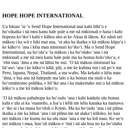
HOPE HOPE INTERNATIONAL
Ua hānau ʻia ʻo Send Hope International mai kahi hihiʻo e
hoʻoikaika i nā mea kanu hale pule a me nā mikionali e hana i kahi
hopena koʻikoʻi kahi e kāhea aku ai ke Akua iā lākou. Ke nānā nei
mākou i ka wā e hiki mai ana, ʻoi aku ka ikaika o kā mākou kūpaʻa i
ke kākoʻo ʻana i kēia mau misionari koʻikoʻi. Ma o Send Hope
International, ua hoʻolaʻa ʻia mākou i ka hoʻolako ʻana i nā
mikionali a me nā mea kanu hale pule ma ka honua holoʻokoʻa, e
ʻehā mau ʻāina a me nā lāhui he nui. ʻO kā mākou misionari ka
hāʻawi ʻana i ke kākoʻo kālā, pili, a me ke kuhina nui i nā poʻe ma
Peru, Iapana, Nepal, Thailand, a ma waho. Ma kekahi o kēia mau
ʻāina, e hui ana nā halepule ma lalo o ka honua ma muli o ka
hoʻomāinoino politika, e hōʻike ana i ka makemake nui o kā mākou
kākoʻo a me kā mākou kākoʻo.
ʻO kā mākou pahuhopu ka hoʻoulu ʻana i kahi kaiāulu ulu honua
kahi e ulu ai ka ʻeuanelio, a loaʻa i kēlā me kēia kanaka ka manawa
e ʻike ai i ka mana hoʻololi o Kristo. Ma ka hoʻoulu ʻana i nā pilina
ikaika a me ka hānai ʻana i nā pilina me nā alakaʻi kūloko, ke kau
nei mākou i ke kumu no ka ulu mau ʻana a me ka loli mau. Ke neʻe
nei mākou i mua, hauʻoli mākou e ʻimi i nā ala hou no ka hoʻolaha