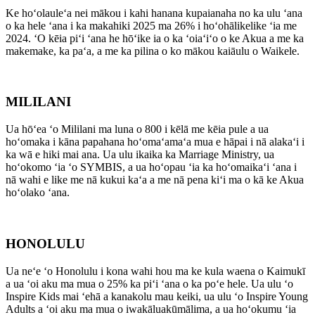
Ke hoʻolauleʻa nei mākou i kahi hanana kupaianaha no ka ulu ʻana
o ka hele ʻana i ka makahiki 2025 ma 26% i hoʻohālikelike ʻia me
2024. ʻO kēia piʻi ʻana he hōʻike ia o ka ʻoiaʻiʻo o ke Akua a me ka
makemake, ka paʻa, a me ka pilina o ko mākou kaiāulu o Waikele.
MILILANI
Ua hōʻea ʻo Mililani ma luna o 800 i kēlā me kēia pule a ua
hoʻomaka i kāna papahana hoʻomaʻamaʻa mua e hāpai i nā alakaʻi i
ka wā e hiki mai ana. Ua ulu ikaika ka Marriage Ministry, ua
hoʻokomo ʻia ʻo SYMBIS, a ua hoʻopau ʻia ka hoʻomaikaʻi ʻana i
nā wahi e like me nā kukui kaʻa a me nā pena kiʻi ma o kā ke Akua
hoʻolako ʻana.
HONOLULU
Ua neʻe ʻo Honolulu i kona wahi hou ma ke kula waena o Kaimukī
a ua ʻoi aku ma mua o 25% ka piʻi ʻana o ka poʻe hele. Ua ulu ʻo
Inspire Kids mai ʻehā a kanakolu mau keiki, ua ulu ʻo Inspire Young
Adults a ʻoi aku ma mua o iwakāluakūmālima, a ua hoʻokumu ʻia