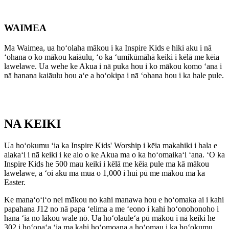
WAIMEA
Ma Waimea, ua hoʻolaha mākou i ka Inspire Kids e hiki aku i nā
ʻohana o ko mākou kaiāulu, ʻo ka ʻumikūmāhā keiki i kēlā me kēia
lawelawe. Ua wehe ke Akua i nā puka hou i ko mākou komo ʻana i
nā hanana kaiāulu hou aʻe a hoʻokipa i nā ʻohana hou i ka hale pule.
NA KEIKI
Ua hoʻokumu ʻia ka Inspire Kids' Worship i kēia makahiki i hala e
alakaʻi i nā keiki i ke alo o ke Akua ma o ka hoʻomaikaʻi ʻana. ʻO ka
Inspire Kids he 500 mau keiki i kēlā me kēia pule ma kā mākou
lawelawe, a ʻoi aku ma mua o 1,000 i hui pū me mākou ma ka
Easter.
Ke manaʻoʻiʻo nei mākou no kahi manawa hou e hoʻomaka ai i kahi
papahana J12 no nā papa ʻelima a me ʻeono i kahi hoʻonohonoho i
hana ʻia no lākou wale nō. Ua hoʻolauleʻa pū mākou i nā keiki he
302 i hoʻopaʻa ʻia ma kahi hoʻomoana a hoʻomau i ka hoʻokumu