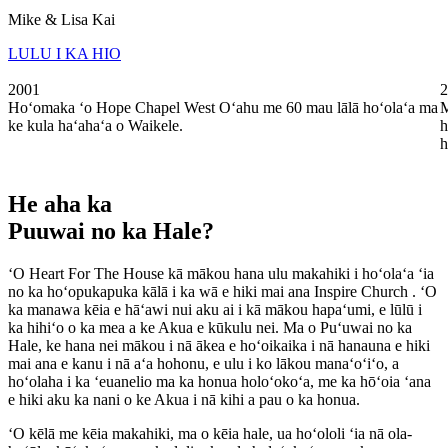
Mike & Lisa Kai
LULU I KA HIO
2001
2
Hoʻomaka ʻo Hope Chapel West Oʻahu me 60 mau lālā hoʻolaʻa ma
M
ke kula haʻahaʻa o Waikele.
h
h
He aha ka
Puuwai no ka Hale?
ʻO Heart For The House kā mākou hana ulu makahiki i hoʻolaʻa ʻia
no ka hoʻopukapuka kālā i ka wā e hiki mai ana Inspire Church . ʻO
ka manawa kēia e hāʻawi nui aku ai i kā mākou hapaʻumi, e lūlū i
ka hihiʻo o ka mea a ke Akua e kūkulu nei. Ma o Puʻuwai no ka
Hale, ke hana nei mākou i nā ākea e hoʻoikaika i nā hanauna e hiki
mai ana e kanu i nā aʻa hohonu, e ulu i ko lākou manaʻoʻiʻo, a
hoʻolaha i ka ʻeuanelio ma ka honua holoʻokoʻa, me ka hōʻoia ʻana
e hiki aku ka nani o ke Akua i nā kihi a pau o ka honua.
ʻO kēlā me kēia makahiki, ma o kēia hale, ua hoʻololi ʻia nā ola-