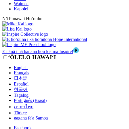
Waimea
Kapolei
Nā Punawai Hoʻoulu:
E nānā i nā hanana hou loa ma Inspire!
‘ŌLELO HAWAI‘I
English
Français
日本語
Español
한국어
Tagalog
Português (Brasil)
ภาษาไทย
Türkçe
gagana fa'a Samoa
Facebook