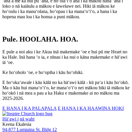
ʻana a me ka hui pū ʻana, e hōʻoiaʻiʻo ana i kā mākou hana ʻana i
loko o nā kaiāulu a mākou e lawelawe nei. Hiki iā mākou ke
hoʻoulu i ka manaʻolana, hoʻopau i ka manaʻoʻiʻo, a hana i ka
hopena mau loa i ka honua a puni mākou.
Pule. HOOLAHA.
HOA.
E pule a noi aku i ke Akua inā makemake ʻoe e hui pū me Heart no
ka Hale. Inā hana ʻo ia, e nīnau i ka nui o kāna makemake e hāʻawi
iā ʻoe.
Ke hoʻoholo ʻoe, e hoʻopiha i kāu hoʻohiki.
E hoʻokaʻawale i kāu kālā no ka hāʻawi kālā - kū paʻa i kāu hoʻokō.
Ma o kāu hui manaʻoʻiʻo, ke manaʻoʻiʻo nei mākou hiki iā mākou ke
hoʻokō i nā mea a pau a ka Haku e makemake ai no mākou ma
2025-2026.
E HANA I KA PALAPALA
E HANA I KA HAAWINA HOKI
Hāʻawi i
nā wahi
Keena Ekalesia
94-877 Lumiaina St. Bldg 12