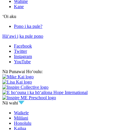
Wahine
Kane
ʻOi aku
Pono i ka pule?
Hāʻawi i
ka pule pono
Facebook
Twitter
Instagram
YouTube
Nā Punawai Hoʻoulu:
Nā wahi
Waikele
Mililani
Honolulu
Kailua