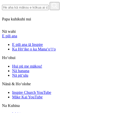
Papa kuhikuhi nui
Nā wahi
E pili ana
E pili ana iā Inspire
Ka Hōʻike o ka Manaʻoʻiʻo
Hoʻohui
Hui pū me mākou!
Nā hanana
Nā pūʻulu
Nānā & Hoʻolohe
Inspire Church YouTube
Mike Kai YouTube
Na Kuhina