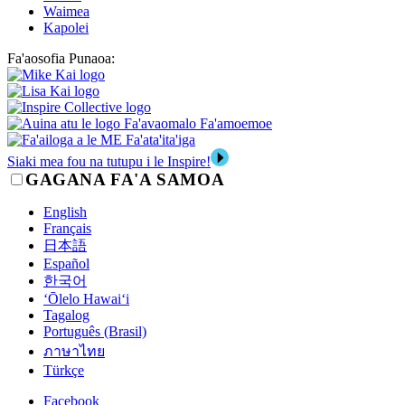
Waimea
Kapolei
Fa'aosofia Punaoa:
Siaki mea fou na tutupu i le Inspire!
GAGANA FA'A SAMOA
English
Français
日本語
Español
한국어
‘Ōlelo Hawai‘i
Tagalog
Português (Brasil)
ภาษาไทย
Türkçe
Facebook