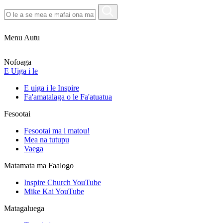
Menu Autu
Nofoaga
E Uiga i le
E uiga i le Inspire
Fa'amatalaga o le Fa'atuatua
Fesootai
Fesootai ma i matou!
Mea na tutupu
Vaega
Matamata ma Faalogo
Inspire Church YouTube
Mike Kai YouTube
Matagaluega