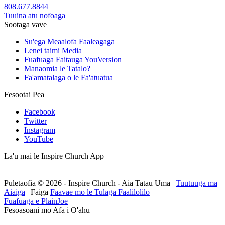
808.677.8844
Tuuina atu
nofoaga
Sootaga vave
Su'ega Meaalofa Faaleagaga
Lenei taimi Media
Fuafuaga Faitauga YouVersion
Manaomia le Tatalo?
Fa'amatalaga o le Fa'atuatua
Fesootai Pea
Facebook
Twitter
Instagram
YouTube
La'u mai le Inspire Church App
Puletaofia © 2026 - Inspire Church - Aia Tatau Uma
|
Tuutuuga ma
Aiaiga
|
Faiga
Faavae mo le Tulaga Faalilolilo
Fuafuaga e PlainJoe
Fesoasoani mo Afa i O'ahu