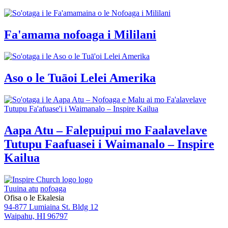
Fa'amama nofoaga i Mililani
Aso o le Tuāoi Lelei Amerika
Aapa Atu – Falepuipui mo Faalavelave
Tutupu Faafuasei i Waimanalo – Inspire
Kailua
Tuuina atu
nofoaga
Ofisa o le Ekalesia
94-877 Lumiaina St. Bldg 12
Waipahu, HI 96797