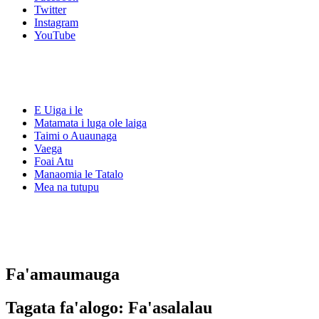
Twitter
Instagram
YouTube
E Uiga i le
Matamata i luga ole laiga
Taimi o Auaunaga
Vaega
Foai Atu
Manaomia le Tatalo
Mea na tutupu
Fa'amaumauga
Tagata fa'alogo:
Fa'asalalau