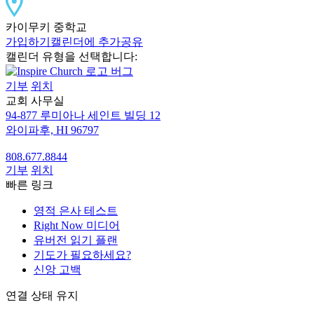
카이무키 중학교
가입하기
캘린더에 추가
공유
캘린더 유형을 선택합니다:
기부
위치
교회 사무실
94-877 루미아나 세인트 빌딩 12
와이파후, HI 96797
808.677.8844
기부
위치
빠른 링크
영적 은사 테스트
Right Now 미디어
유버전 읽기 플랜
기도가 필요하세요?
신앙 고백
연결 상태 유지