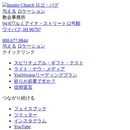
与える
ロケーション
教会事務所
94-877ルミアイナ・ストリート12号館
ワイパフ, HI 96797
808.677.8844
与える
ロケーション
クイックリンク
スピリチュアル・ギフト・テスト
ライト・ナウ・メディア
YouVersionリーディングプラン
祈りが必要ですか？
信仰宣言
つながり続ける
フェイスブック
ツイッター
インスタグラム
YouTube