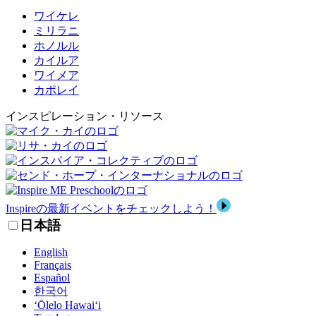
ワイケレ
ミリラニ
ホノルル
カイルア
ワイメア
カポレイ
インスピレーション・リソース
Inspireの最新イベントをチェックしよう！
日本語
English
Français
Español
한국어
‘Ōlelo Hawai‘i