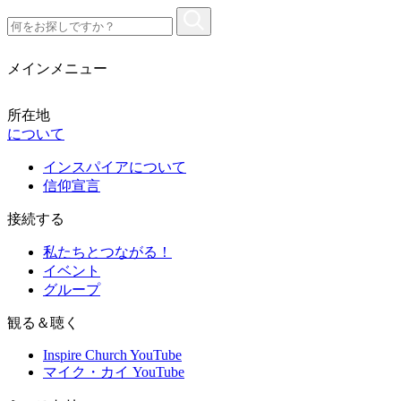
メインメニュー
所在地
について
インスパイアについて
信仰宣言
接続する
私たちとつながる！
イベント
グループ
観る＆聴く
Inspire Church YouTube
マイク・カイ YouTube