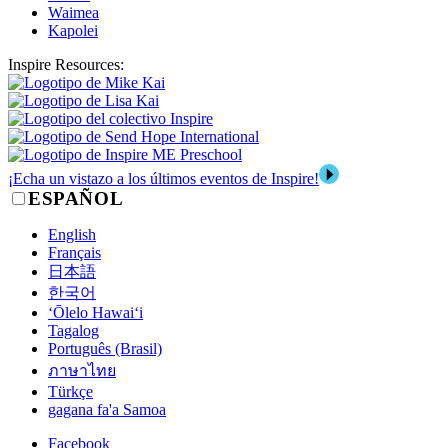
Waimea
Kapolei
Inspire Resources:
¡Echa un vistazo a los últimos eventos de Inspire!
ESPAÑOL
English
Français
日本語
한국어
‘Ōlelo Hawai‘i
Tagalog
Português (Brasil)
ภาษาไทย
Türkçe
gagana fa'a Samoa
Facebook