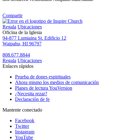
Compartir
Regala
Ubicaciones
Oficina de la Iglesia
94-877 Lumiaina St. Edificio 12
Waipahu, HI 96797
808.677.8844
Regala
Ubicaciones
Enlaces rápidos
Prueba de dones espirituales
Ahora mismo los medios de comunicación
Planes de lectura YouVersion
¿Necesita rezar?
Declaración de fe
Mantente conectado
Facebook
Twitter
Instagram
YouTube