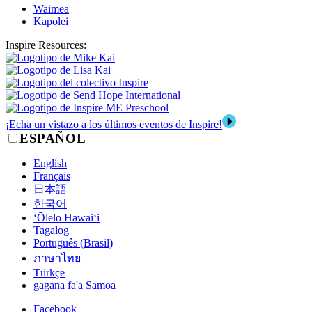
Waimea
Kapolei
Inspire Resources:
¡Echa un vistazo a los últimos eventos de Inspire!
ESPAÑOL
English
Français
日本語
한국어
‘Ōlelo Hawai‘i
Tagalog
Português (Brasil)
ภาษาไทย
Türkçe
gagana fa'a Samoa
Facebook