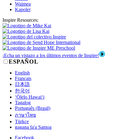
Waimea
Kapolei
Inspire Resources:
¡Echa un vistazo a los últimos eventos de Inspire!
ESPAÑOL
English
Français
日本語
한국어
‘Ōlelo Hawai‘i
Tagalog
Português (Brasil)
ภาษาไทย
Türkçe
gagana fa'a Samoa
Facebook